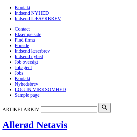
Kontakt
Indsend NYHED
Indsend LÆSERBREV
Contact
Eksempelside
Find firma
Forside
Indsend læserbrev
Indsend nyhed
Job oversigt
Jobagent
Jobs
Kontakt
Nyhedsbrev
LOG IN VIRKSOMHED
Sample page
search
ARTIKELARKIV
Allerød Netavis