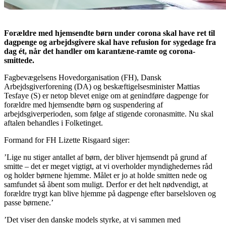
Forældre med hjemsendte børn under corona skal have ret til
dagpenge og arbejdsgivere skal have refusion for sygedage fra
dag ét, når det handler om karantæne-ramte og corona-
smittede.
Fagbevægelsens Hovedorganisation (FH), Dansk
Arbejdsgiverforening (DA) og beskæftigelsesminister Mattias
Tesfaye (S) er netop blevet enige om at genindføre dagpenge for
forældre med hjemsendte børn og suspendering af
arbejdsgiverperioden, som følge af stigende coronasmitte. Nu skal
aftalen behandles i Folketinget.
Formand for FH Lizette Risgaard siger:
’Lige nu stiger antallet af børn, der bliver hjemsendt på grund af
smitte – det er meget vigtigt, at vi overholder myndighedernes råd
og holder børnene hjemme. Målet er jo at holde smitten nede og
samfundet så åbent som muligt. Derfor er det helt nødvendigt, at
forældre trygt kan blive hjemme på dagpenge efter barselsloven og
passe børnene.’
’Det viser den danske models styrke, at vi sammen med