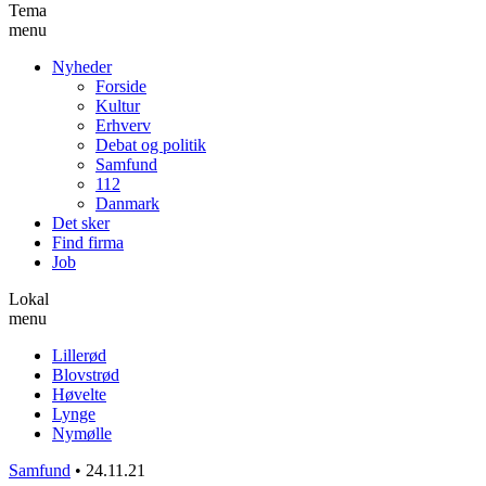
Tema
menu
Nyheder
Forside
Kultur
Erhverv
Debat og politik
Samfund
112
Danmark
Det sker
Find firma
Job
Lokal
menu
Lillerød
Blovstrød
Høvelte
Lynge
Nymølle
Samfund
•
24.11.21