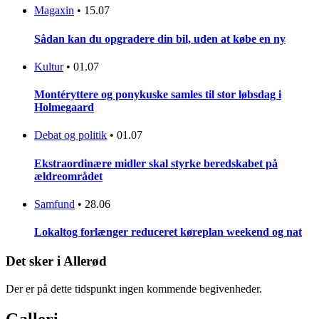
Magaxin
•
15.07
Sådan kan du opgradere din bil, uden at købe en ny
Kultur
•
01.07
Montéryttere og ponykuske samles til stor løbsdag i
Holmegaard
Debat og politik
•
01.07
Ekstraordinære midler skal styrke beredskabet på
ældreområdet
Samfund
•
28.06
Lokaltog forlænger reduceret køreplan weekend og nat
Det sker i Allerød
Der er på dette tidspunkt ingen kommende begivenheder.