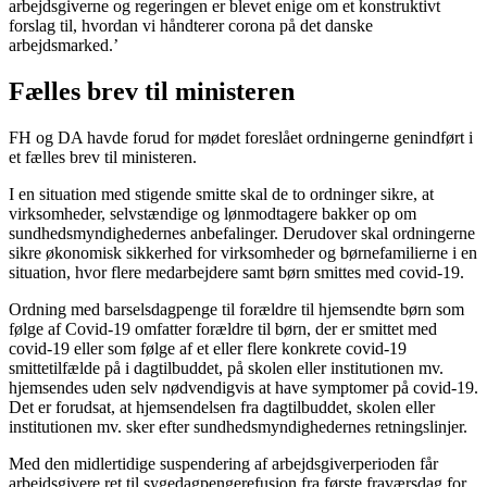
arbejdsgiverne og regeringen er blevet enige om et konstruktivt
forslag til, hvordan vi håndterer corona på det danske
arbejdsmarked.’
Fælles brev til ministeren
FH og DA havde forud for mødet foreslået ordningerne genindført i
et fælles brev til ministeren.
I en situation med stigende smitte skal de to ordninger sikre, at
virksomheder, selvstændige og lønmodtagere bakker op om
sundhedsmyndighedernes anbefalinger. Derudover skal ordningerne
sikre økonomisk sikkerhed for virksomheder og børnefamilierne i en
situation, hvor flere medarbejdere samt børn smittes med covid-19.
Ordning med barselsdagpenge til forældre til hjemsendte børn som
følge af Covid-19 omfatter forældre til børn, der er smittet med
covid-19 eller som følge af et eller flere konkrete covid-19
smittetilfælde på i dagtilbuddet, på skolen eller institutionen mv.
hjemsendes uden selv nødvendigvis at have symptomer på covid-19.
Det er forudsat, at hjemsendelsen fra dagtilbuddet, skolen eller
institutionen mv. sker efter sundhedsmyndighedernes retningslinjer.
Med den midlertidige suspendering af arbejdsgiverperioden får
arbejdsgivere ret til sygedagpengerefusion fra første fraværsdag for