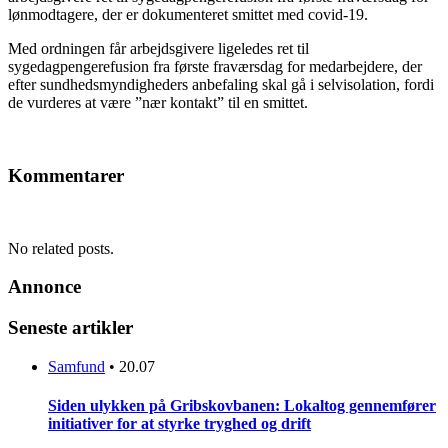
lønmodtagere, der er dokumenteret smittet med covid-19.
Med ordningen får arbejdsgivere ligeledes ret til
sygedagpengerefusion fra første fraværsdag for medarbejdere, der
efter sundhedsmyndigheders anbefaling skal gå i selvisolation, fordi
de vurderes at være ”nær kontakt” til en smittet.
Kommentarer
No related posts.
Annonce
Seneste artikler
Samfund
•
20.07
Siden ulykken på Gribskovbanen: Lokaltog gennemfører
initiativer for at styrke tryghed og drift