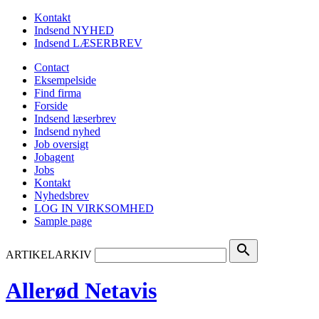
Kontakt
Indsend NYHED
Indsend LÆSERBREV
Contact
Eksempelside
Find firma
Forside
Indsend læserbrev
Indsend nyhed
Job oversigt
Jobagent
Jobs
Kontakt
Nyhedsbrev
LOG IN VIRKSOMHED
Sample page
search
ARTIKELARKIV
Allerød Netavis