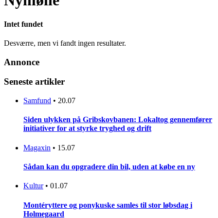
Nymølle
Intet fundet
Desværre, men vi fandt ingen resultater.
Annonce
Seneste artikler
Samfund
•
20.07
Siden ulykken på Gribskovbanen: Lokaltog gennemfører
initiativer for at styrke tryghed og drift
Magaxin
•
15.07
Sådan kan du opgradere din bil, uden at købe en ny
Kultur
•
01.07
Montéryttere og ponykuske samles til stor løbsdag i
Holmegaard