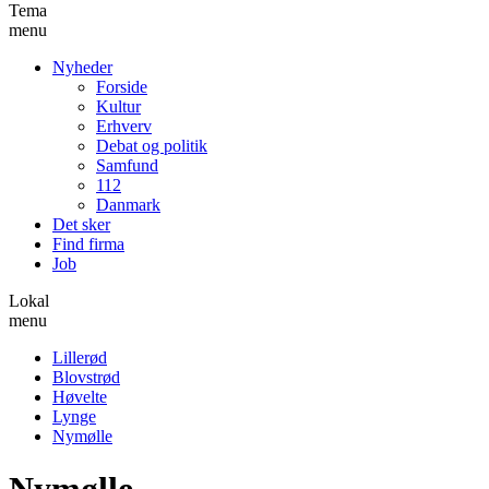
Tema
menu
Nyheder
Forside
Kultur
Erhverv
Debat og politik
Samfund
112
Danmark
Det sker
Find firma
Job
Lokal
menu
Lillerød
Blovstrød
Høvelte
Lynge
Nymølle