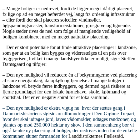
– Mange boliger er nedrevet, fordi de ligger meget dårligt placeret,
fx lige op ad en meget befærdet vej, langt fra ordentlig infrastruktur
– eller fordi der skal placeres solceller, vindmøller,
højspændingsmaster, transformerstationer, grusgrave og lignende.
Nogle steder rives de ned som følge af manglende vedligehold af
boligen kombineret med en meget uattraktiv placering.
– Der er stort potentiale for at finde attraktive placeringer i landzone,
som gør at en bolig kan bygges og videresælges til en pris over
byggeprisen, hvilket i mange landsbyer ikke er muligt, siger Steffen
Damsgaard og tilføjer:
– Den nye mulighed vil reducere én af bekymringerne ved placering
af store energianlæg, da opkøb og fjernelse af mange boliger i
landzone vil betyde færre indbyggere, og dermed også risikere at
fjerne grundlaget for den lokale børnehave, skole, købmand og
sportshal. Det er en negativ spiral for et lokalsamfund.
– Den nye mulighed er ekstra vigtig nu, hvor der sættes gang i
Danmarkshistoriens største arealforandringer i Den Grønne Trepart,
hvor der skal udtages jord, laves vådområder, udtages randzoner, og
plantes op mod 250.000 hektar ny skov. I den sammenhæng bør vi
også tænke ny placering af boliger, der nedrives inden for de enkelte
kommuner, slutter formanden for
Landdistrikternes Fællesråd.