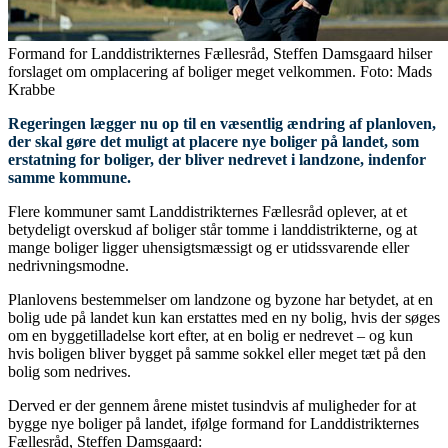
Formand for Landdistrikternes Fællesråd, Steffen Damsgaard hilser
forslaget om omplacering af boliger meget velkommen. Foto: Mads
Krabbe
Regeringen lægger nu op til en væsentlig ændring af planloven,
der skal gøre det muligt at placere nye boliger på landet, som
erstatning for boliger, der bliver nedrevet i landzone, indenfor
samme kommune.
Flere kommuner samt Landdistrikternes Fællesråd oplever, at et
betydeligt overskud af boliger står tomme i landdistrikterne, og at
mange boliger ligger uhensigtsmæssigt og er utidssvarende eller
nedrivningsmodne.
Planlovens bestemmelser om landzone og byzone har betydet, at en
bolig ude på landet kun kan erstattes med en ny bolig, hvis der søges
om en byggetilladelse kort efter, at en bolig er nedrevet – og kun
hvis boligen bliver bygget på samme sokkel eller meget tæt på den
bolig som nedrives.
Derved er der gennem årene mistet tusindvis af muligheder for at
bygge nye boliger på landet, ifølge formand for Landdistrikternes
Fællesråd, Steffen Damsgaard: