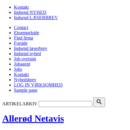
Kontakt
Indsend NYHED
Indsend LÆSERBREV
Contact
Eksempelside
Find firma
Forside
Indsend læserbrev
Indsend nyhed
Job oversigt
Jobagent
Jobs
Kontakt
Nyhedsbrev
LOG IN VIRKSOMHED
Sample page
search
ARTIKELARKIV
Allerød Netavis