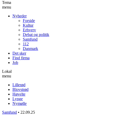
Tema
menu
Nyheder
Forside
Kultur
Erhverv
Debat og politik
Samfund
112
Danmark
Det sker
Find firma
Job
Lokal
menu
Lillerød
Blovstrød
Høvelte
Lynge
Nymølle
Samfund
•
22.09.25