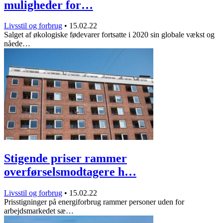
muligheder for…
Livsstil og forbrug
•
15.02.22
Salget af økologiske fødevarer fortsatte i 2020 sin globale vækst og
nåede…
Stigende priser rammer
overførselsmodtagere h…
Livsstil og forbrug
•
15.02.22
Prisstigninger på energiforbrug rammer personer uden for
arbejdsmarkedet sæ…