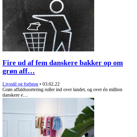
Fire ud af fem danskere bakker op om
grøn aff…
Livsstil og forbrug
•
03.02.22
Grøn affaldssortering ruller ind over landet, og over én million
danskere e…