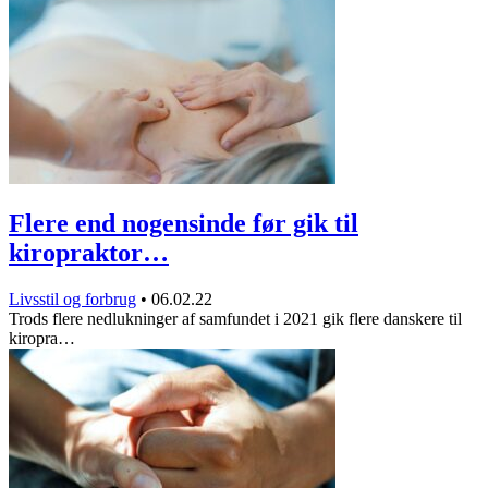
Flere end nogensinde før gik til
kiropraktor…
Livsstil og forbrug
•
06.02.22
Trods flere nedlukninger af samfundet i 2021 gik flere danskere til
kiropra…