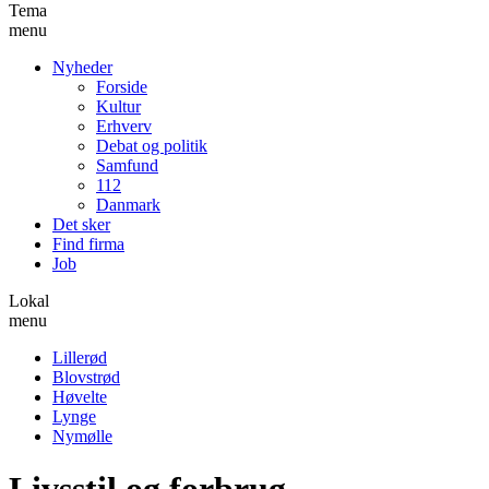
Tema
menu
Nyheder
Forside
Kultur
Erhverv
Debat og politik
Samfund
112
Danmark
Det sker
Find firma
Job
Lokal
menu
Lillerød
Blovstrød
Høvelte
Lynge
Nymølle