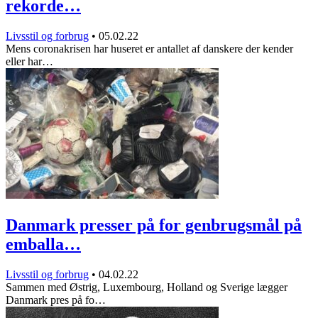
rekorde…
Livsstil og forbrug
•
05.02.22
Mens coronakrisen har huseret er antallet af danskere der kender
eller har…
Danmark presser på for genbrugsmål på
emballa…
Livsstil og forbrug
•
04.02.22
Sammen med Østrig, Luxembourg, Holland og Sverige lægger
Danmark pres på fo…