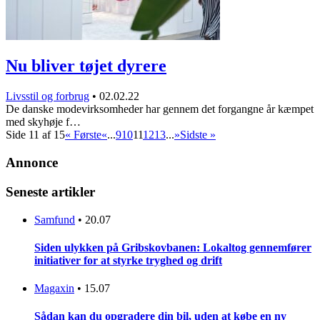
Nu bliver tøjet dyrere
Livsstil og forbrug
•
02.02.22
De danske modevirksomheder har gennem det forgangne år kæmpet
med skyhøje f…
Side 11 af 15
« Første
«
...
9
10
11
12
13
...
»
Sidste »
Annonce
Seneste artikler
Samfund
•
20.07
Siden ulykken på Gribskovbanen: Lokaltog gennemfører
initiativer for at styrke tryghed og drift
Magaxin
•
15.07
Sådan kan du opgradere din bil, uden at købe en ny