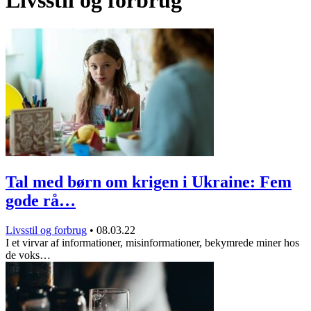
Livsstil og forbrug
Tal med børn om krigen i Ukraine: Fem
gode rå…
Livsstil og forbrug
•
08.03.22
I et virvar af informationer, misinformationer, bekymrede miner hos
de voks…