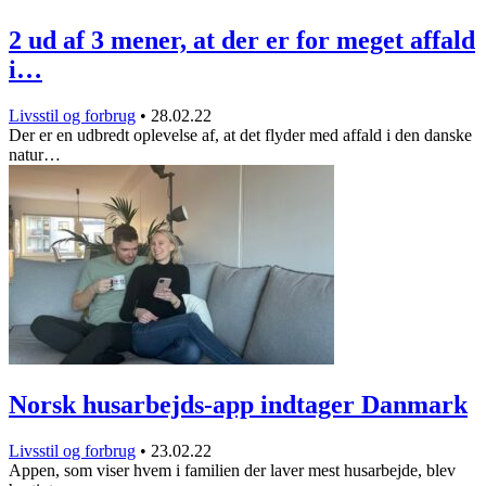
2 ud af 3 mener, at der er for meget affald
i…
Livsstil og forbrug
•
28.02.22
Der er en udbredt oplevelse af, at det flyder med affald i den danske
natur…
Norsk husarbejds-app indtager Danmark
Livsstil og forbrug
•
23.02.22
Appen, som viser hvem i familien der laver mest husarbejde, blev