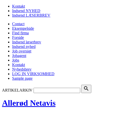
Kontakt
Indsend NYHED
Indsend LÆSERBREV
Contact
Eksempelside
Find firma
Forside
Indsend læserbrev
Indsend nyhed
Job oversigt
Jobagent
Jobs
Kontakt
Nyhedsbrev
LOG IN VIRKSOMHED
Sample page
search
ARTIKELARKIV
Allerød Netavis